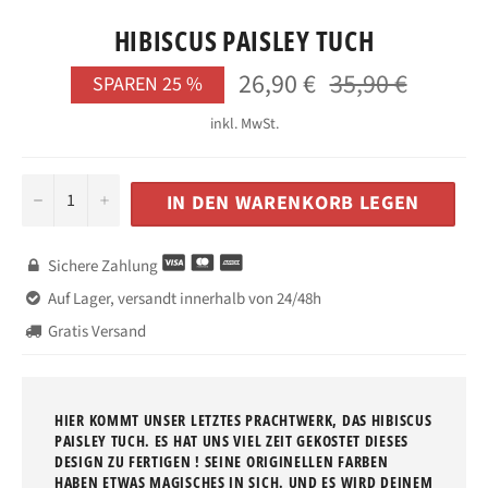
HIBISCUS PAISLEY TUCH
26,90 €
35,90 €
Normaler
SPAREN
25
%
Preis
inkl. MwSt.
−
+
IN DEN WARENKORB LEGEN
Sichere Zahlung

Auf Lager, versandt innerhalb von 24/48h

Gratis Versand

HIER KOMMT UNSER LETZTES PRACHTWERK, DAS HIBISCUS
PAISLEY TUCH. ES HAT UNS VIEL ZEIT GEKOSTET DIESES
DESIGN ZU FERTIGEN ! SEINE ORIGINELLEN FARBEN
HABEN ETWAS MAGISCHES IN SICH. UND ES WIRD DEINEM