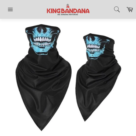
Direkt
E
zum
Inhalt
Seitennavigation