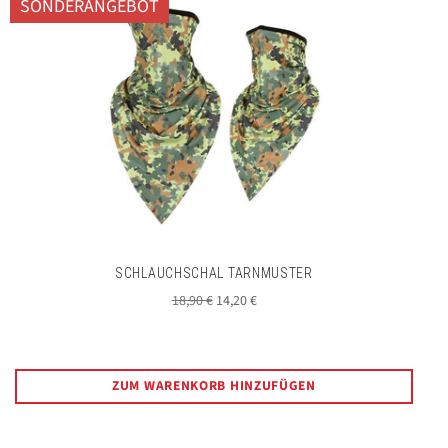
SONDERANGEBOT
SCHLAUCHSCHAL TARNMUSTER
Normaler
Sonderpreis
18,90 €
14,20 €
Preis
ZUM WARENKORB HINZUFÜGEN