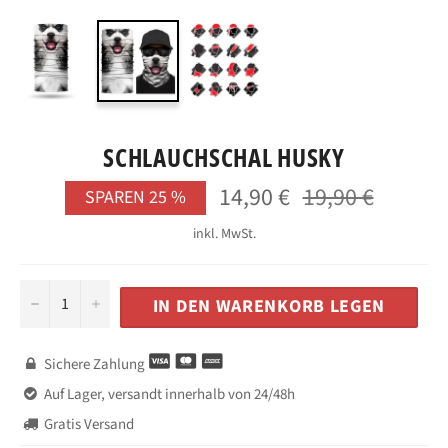
SCHLAUCHSCHAL HUSKY
14,90 €
19,90 €
Normaler
SPAREN
25
%
Preis
inkl. MwSt.
−
+
IN DEN WARENKORB LEGEN
Sichere Zahlung

Auf Lager, versandt innerhalb von 24/48h

Gratis Versand
