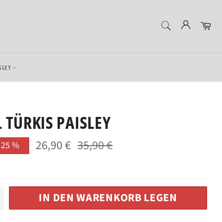
SUCHEN
Ein
Suchen
SLEY
 TÜRKIS PAISLEY
26,90 €
35,90 €
Normaler
N
25
%
Preis
IN DEN WARENKORB LEGEN
+