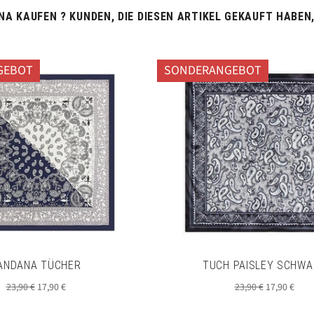
A KAUFEN ? KUNDEN, DIE DIESEN ARTIKEL GEKAUFT HABEN
GEBOT
SONDERANGEBOT
ANDANA TÜCHER
TUCH PAISLEY SCHWA
Normaler
Sonderpreis
Normaler
Sonderprei
23,90 €
17,90 €
23,90 €
17,90 €
Preis
Preis