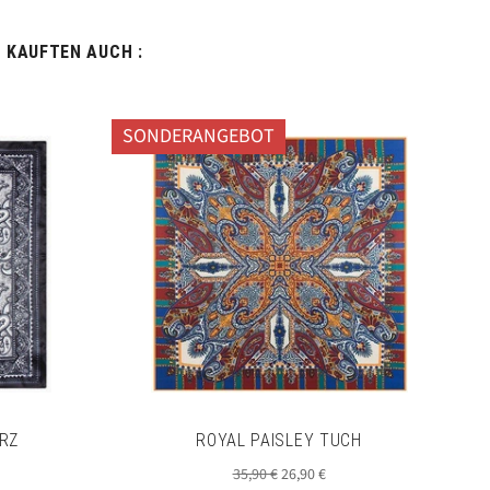
, KAUFTEN AUCH :
SONDERANGEBOT
RZ
ROYAL PAISLEY TUCH
s
Normaler
Sonderpreis
35,90 €
26,90 €