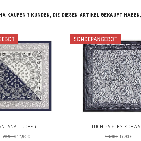
A KAUFEN ? KUNDEN, DIE DIESEN ARTIKEL GEKAUFT HABEN
GEBOT
SONDERANGEBOT
ANDANA TÜCHER
TUCH PAISLEY SCHWA
Normaler
Sonderpreis
Normaler
Sonderprei
23,90 €
17,90 €
23,90 €
17,90 €