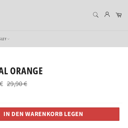
SUCHEN
Ein
Suchen
SLEY
AL ORANGE
 €
29,90 €
Normaler
Preis
IN DEN WARENKORB LEGEN