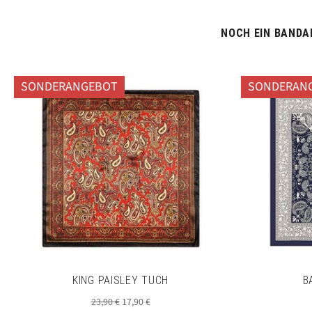
NOCH EIN BANDAN
SONDERANGEBOT
SONDERAN
KING PAISLEY TUCH
B
Normaler
Sonderpreis
23,90 €
17,90 €