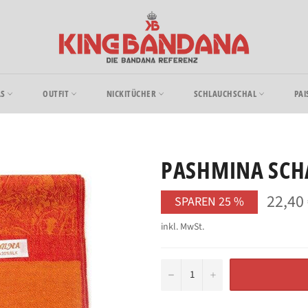
AS
OUTFIT
NICKITÜCHER
SCHLAUCHSCHAL
PAI
PASHMINA SCH
22,40
SPAREN
25
%
inkl. MwSt.
−
+