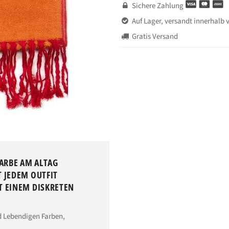
Sichere Zahlung

Auf Lager, versandt innerhalb 

Gratis Versand

ARBE AM ALTAG
T JEDEM OUTFIT
T EINEM DISKRETEN
d Lebendigen Farben,