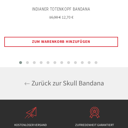
INDIANER TOTENKOPF BANDANA
Normaler
Sonderpreis
16,90 €
12,70 €
Preis
ZUM WARENKORB HINZUFÜGEN
Zurück zur Skull Bandana
KOSTENLOSER VERSAND
ZUFRIEDENHEIT GARANTIERT