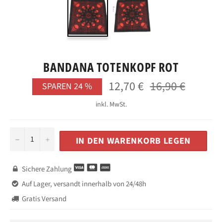
BANDANA TOTENKOPF ROT
12,70 €
16,90 €
Normaler
SPAREN
24
%
Preis
inkl. MwSt.
−
+
IN DEN WARENKORB LEGEN
Sichere Zahlung

Auf Lager, versandt innerhalb von 24/48h

Gratis Versand
