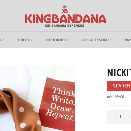
AS
OUTFIT
NICKITÜCHER
SCHLAUCHSCHAL
PAI
NICKI
SPARE
inkl. MwSt.
−