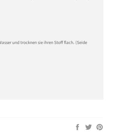
sser und trocknen sie ihren Stoff flach. (Seide
Auf
Auf
Auf
Facebook
Twitter
Pinterest