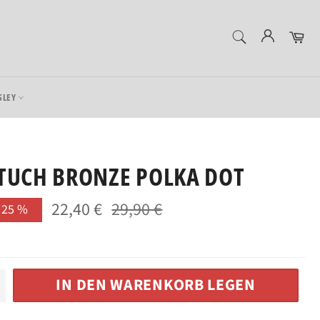
SUCHEN
Ein
Suchen
SLEY
TUCH BRONZE POLKA DOT
22,40 €
29,90 €
Normaler
N
25
%
Preis
IN DEN WARENKORB LEGEN
+