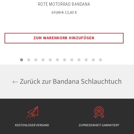
ROTE MOTORRAD BANDANA
Normaler
Sonderpreis
17,90 €
13,40 €
Preis
ZUM WARENKORB HINZUFÜGEN
Zurück zur Bandana Schlauchtuch
KOSTENLOSER VERSAND
ZUFRIEDENHEIT GARANTIERT