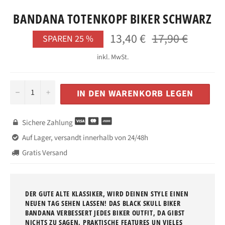
BANDANA TOTENKOPF BIKER SCHWARZ
13,40 €
17,90 €
Normaler
SPAREN
25
%
Preis
inkl. MwSt.
−
+
IN DEN WARENKORB LEGEN
Sichere Zahlung

Auf Lager, versandt innerhalb von 24/48h

Gratis Versand

DER GUTE ALTE KLASSIKER, WIRD DEINEN STYLE EINEN
NEUEN TAG SEHEN LASSEN! DAS BLACK SKULL BIKER
BANDANA VERBESSERT JEDES BIKER OUTFIT, DA GIBST
NICHTS ZU SAGEN. PRAKTISCHE FEATURES UN VIELES